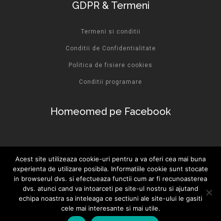
GDPR & Termeni
Termeni si conditii
Conditii de Confidentialitate
Politica de fisiere cookies
Conditii programare
Homeomed pe Facebook
Acest site utilizeaza cookie-uri pentru a va oferi cea mai buna
experienta de utilizare posibila. Informatiile cookie sunt stocate
in browserul dvs. si efectueaza functii cum ar fi recunoasterea
© 2021-2023 Toate drepturile rezervate pentru
dvs. atunci cand va intoarceti pe site-ul nostru si ajutand
echipa noastra sa inteleaga ce sectiuni ale site-ului le gasiti
Homeomed SRL. Dezvoltare web:
Gorjbiz SRL
cele mai interesante si mai utile.